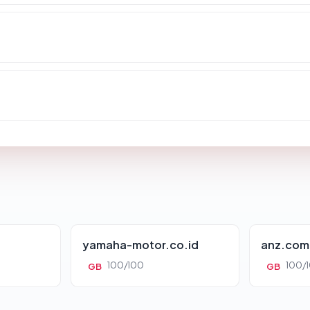
yamaha-motor.co.id
anz.com
100/100
100/
GB
GB