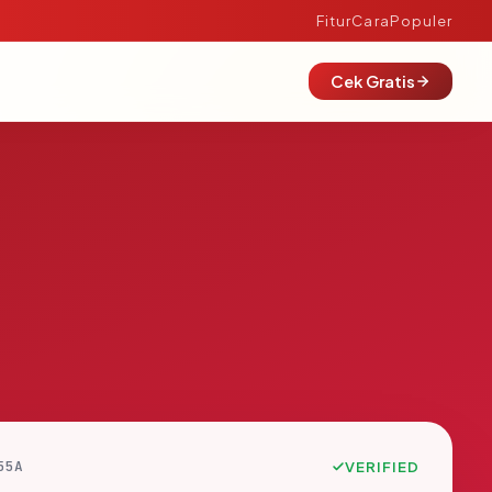
Fitur
Cara
Populer
Cek Gratis
55A
VERIFIED