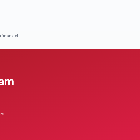
 finansial.
lam
yi.