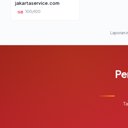
jakartaservice.com
100/100
GB
Laporan in
Pe
Ta