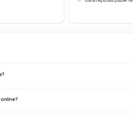
a?
online?