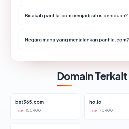
Bisakah panfila.com menjadi situs penipuan?
Negara mana yang menjalankan panfila.com?
Domain Terkait
bet365.com
ho.io
100/100
70/100
GB
GB