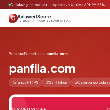
Didukung infrastruktur tepercaya
·
Uptime API: 99.95%
KalaweitScore
PERIKSA APAKAH SEBUAH SITUS AMAN, TEPERCAYA, DAN TERVERIFIKASI DALAM HITUNGAN DETIK.
Beranda
›
Pemeriksaan
›
panfila.com
panfila.com
Tanpa HTTPS
22.4 tahun
Diperbarui
3 bulan 