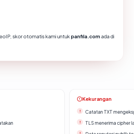
oIP, skor otomatis kami untuk
panfila.com
ada di
Kekurangan
Catatan TXT mengeksp
atakan
TLS menerima cipher 
Data reputasi publik t