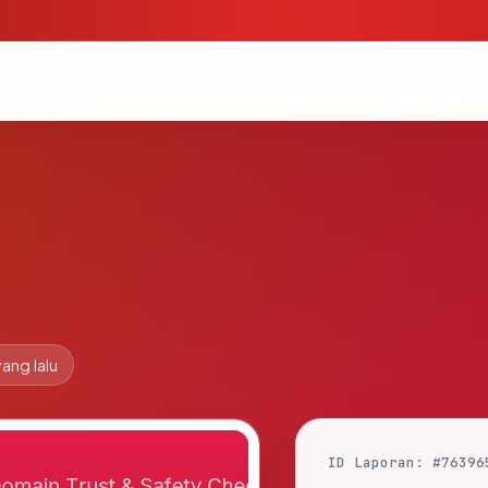
yang lalu
ID Laporan: #76396