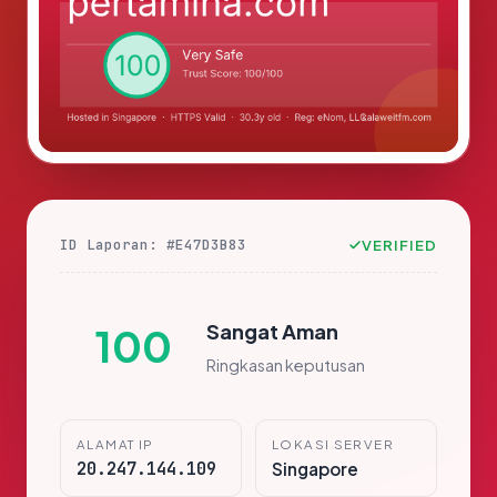
ID Laporan: #E47D3B83
VERIFIED
Sangat Aman
100
Ringkasan keputusan
ALAMAT IP
LOKASI SERVER
20.247.144.109
Singapore