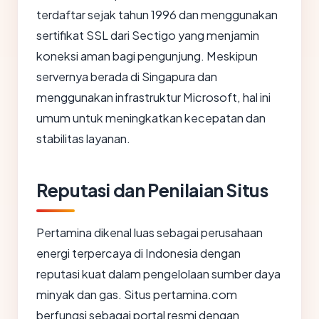
terdaftar sejak tahun 1996 dan menggunakan
sertifikat SSL dari Sectigo yang menjamin
koneksi aman bagi pengunjung. Meskipun
servernya berada di Singapura dan
menggunakan infrastruktur Microsoft, hal ini
umum untuk meningkatkan kecepatan dan
stabilitas layanan.
Reputasi dan Penilaian Situs
Pertamina dikenal luas sebagai perusahaan
energi terpercaya di Indonesia dengan
reputasi kuat dalam pengelolaan sumber daya
minyak dan gas. Situs pertamina.com
berfungsi sebagai portal resmi dengan