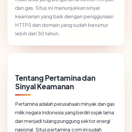
dan gas. Situs ini menunjukkan sinyal
keamanan yang baik dengan penggunaan
HTTPS dan domain yang sudah berumur
lebih dari 30 tahun.
Tentang Pertamina dan
Sinyal Keamanan
Pertamina adalah perusahaan minyak dan gas
milik negara Indonesia yang berdiri sejak lama
dan menjadi tulang punggung sektor energi
nasional. Situs pertamina.com ini sudah