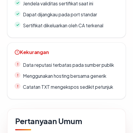
Jendela validitas sertifikat saat ini
Dapat dijangkau pada port standar
Sertifikat dikeluarkan oleh CA terkenal
Kekurangan
Data reputasi terbatas pada sumber publik
Menggunakan hosting bersama generik
Catatan TXT mengekspos sedikit petunjuk
Pertanyaan Umum