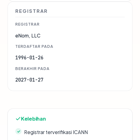
REGISTRAR
REGISTRAR
eNom, LLC
TERDAFTAR PADA
1996-01-26
BERAKHIR PADA
2027-01-27
Kelebihan
Registrar terverifikasi ICANN