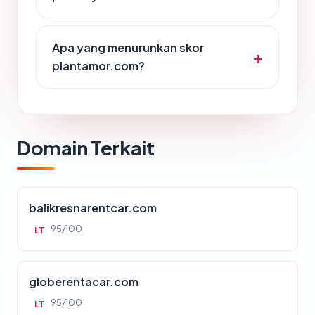
Apa yang menurunkan skor
plantamor.com?
Domain Terkait
balikresnarentcar.com
95/100
LT
globerentacar.com
95/100
LT