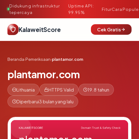
Didukung infrastruktur
Uptime API:
·
Fitur
Cara
Popule
tepercaya
99.95%
KalaweitScore
Cek Gratis
Beranda
›
Pemeriksaan
›
plantamor.com
plantamor.com
Lithuania
HTTPS Valid
19.8 tahun
Diperbarui
3 bulan yang lalu