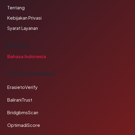
Tentang
Kebijakan Privasi
Syarat Layanan
BAHASA
Bahasa Indonesia
TAUTAN SAHABAT
ErasietoVerify
BaliraniTrust
BridgbmsScan
OptimadiScore