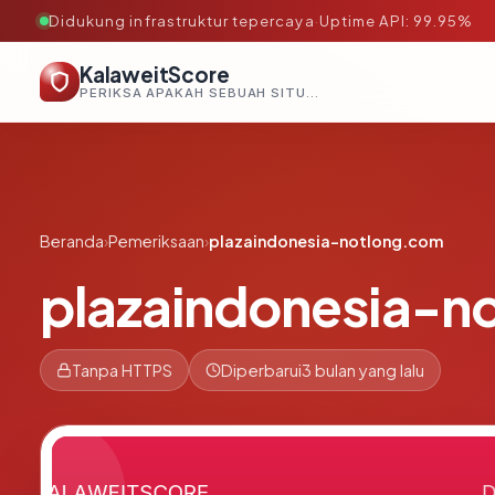
Didukung infrastruktur tepercaya
·
Uptime API: 99.95%
KalaweitScore
PERIKSA APAKAH SEBUAH SITUS AMAN, TEPERCAYA, DAN TERVERIFIKASI DALAM HITUNGAN DETIK.
Beranda
›
Pemeriksaan
›
plazaindonesia-notlong.com
plazaindonesia-n
Tanpa HTTPS
Diperbarui
3 bulan yang lalu