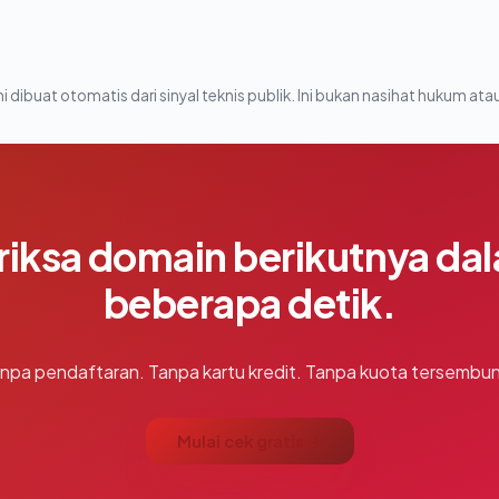
i dibuat otomatis dari sinyal teknis publik. Ini bukan nasihat hukum atau
riksa domain berikutnya da
beberapa detik.
npa pendaftaran. Tanpa kartu kredit. Tanpa kuota tersembun
Mulai cek gratis →