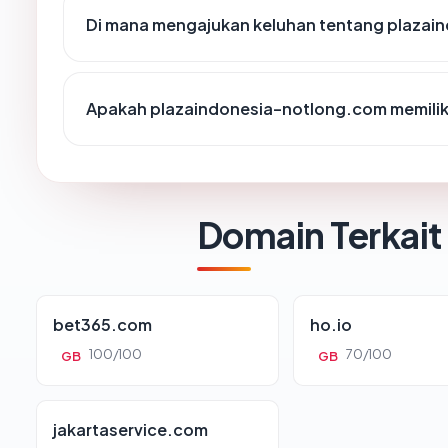
Di mana mengajukan keluhan tentang plazai
Apakah plazaindonesia-notlong.com memiliki
Domain Terkait
bet365.com
ho.io
100/100
70/100
GB
GB
jakartaservice.com