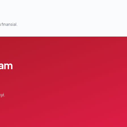
 finansial.
lam
yi.