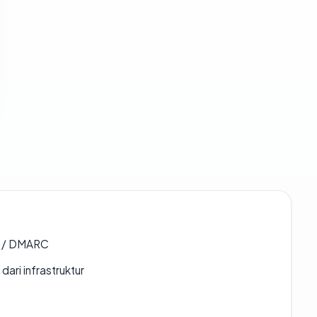
F / DMARC
 dari infrastruktur