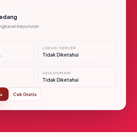
edang
ingkasan keputusan
LOKASI SERVER
i
Tidak Diketahui
USIA DOMAIN
Tidak Diketahui
 ↓
Cek Gratis