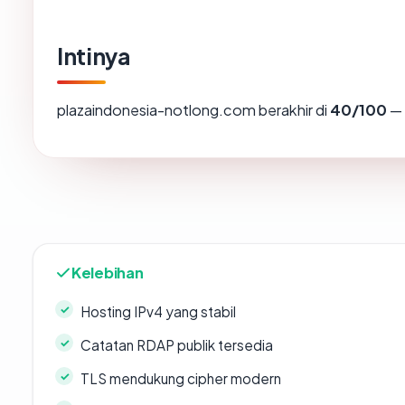
Intinya
plazaindonesia-notlong.com berakhir di
40/100
— 
Kelebihan
Hosting IPv4 yang stabil
Catatan RDAP publik tersedia
TLS mendukung cipher modern