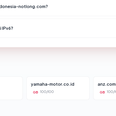
ndonesia-notlong.com?
 IPv6?
yamaha-motor.co.id
anz.com
100/100
100/
GB
GB