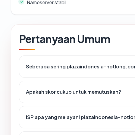
Nameserver stabil
Pertanyaan Umum
Seberapa sering plazaindonesia-notlong.com
Apakah skor cukup untuk memutuskan?
ISP apa yang melayani plazaindonesia-notl