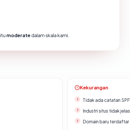
itu
moderate
dalam skala kami.
Kekurangan
Tidak ada catatan SP
Industri situs tidak jelas
Domain baru terdaftar