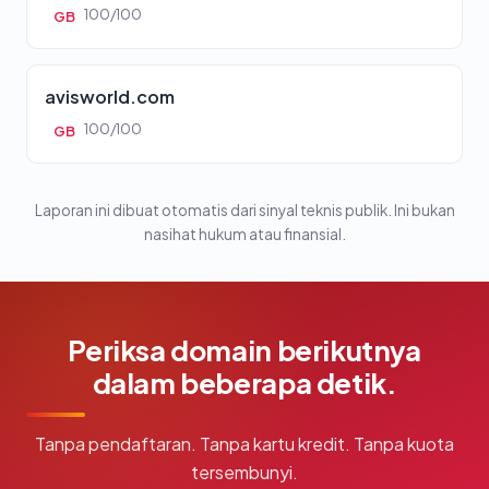
100/100
GB
avisworld.com
100/100
GB
Laporan ini dibuat otomatis dari sinyal teknis publik. Ini bukan
nasihat hukum atau finansial.
Periksa domain berikutnya
dalam beberapa detik.
Tanpa pendaftaran. Tanpa kartu kredit. Tanpa kuota
tersembunyi.