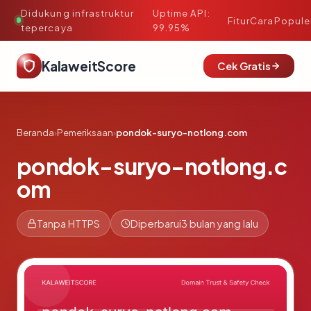
Didukung infrastruktur
Uptime API:
·
Fitur
Cara
Popule
tepercaya
99.95%
KalaweitScore
Cek Gratis
Beranda
›
Pemeriksaan
›
pondok-suryo-notlong.com
pondok-suryo-notlong.c
om
Tanpa HTTPS
Diperbarui
3 bulan yang lalu