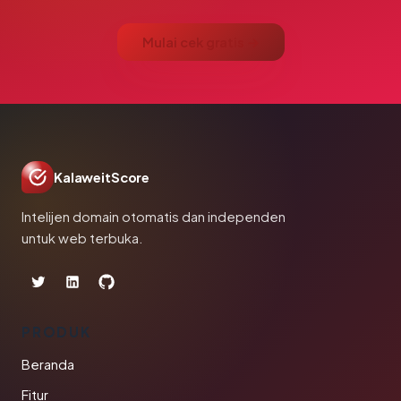
Mulai cek gratis →
KalaweitScore
Intelijen domain otomatis dan independen
untuk web terbuka.
PRODUK
Beranda
Fitur