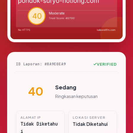
ID Laporan: #8A9E0EA9
VERIFIED
Sedang
40
Ringkasan keputusan
ALAMAT IP
LOKASI SERVER
Tidak Diketahu
Tidak Diketahui
i