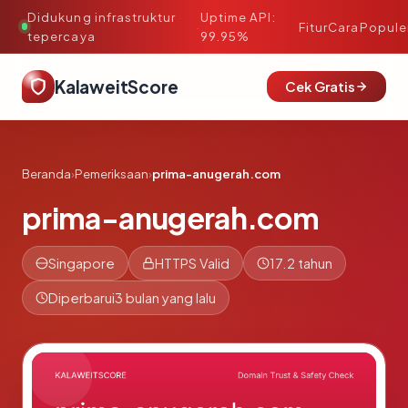
Didukung infrastruktur
Uptime API:
·
Fitur
Cara
Popule
tepercaya
99.95%
KalaweitScore
Cek Gratis
Beranda
›
Pemeriksaan
›
prima-anugerah.com
prima-anugerah.com
Singapore
HTTPS Valid
17.2 tahun
Diperbarui
3 bulan yang lalu