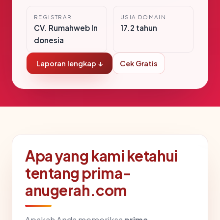
REGISTRAR
USIA DOMAIN
CV. Rumahweb In
17.2 tahun
donesia
Laporan lengkap ↓
Cek Gratis
Apa yang kami ketahui
tentang prima-
anugerah.com
Apakah Anda memeriksa
prima-