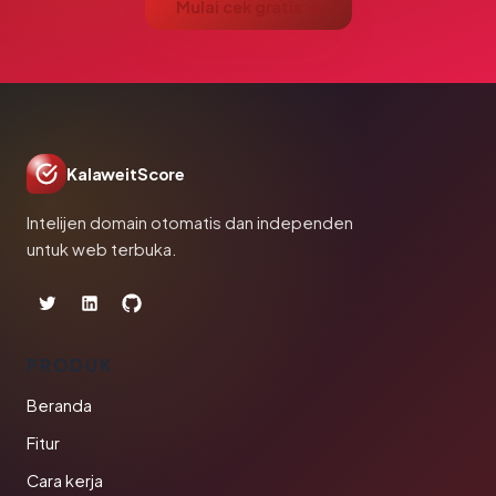
Mulai cek gratis →
KalaweitScore
Intelijen domain otomatis dan independen
untuk web terbuka.
PRODUK
Beranda
Fitur
Cara kerja