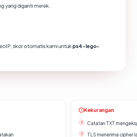
g yang diganti merek.
oIP, skor otomatis kami untuk
ps4-lego-
Kekurangan
Catatan TXT mengeksp
atakan
TLS menerima cipher 