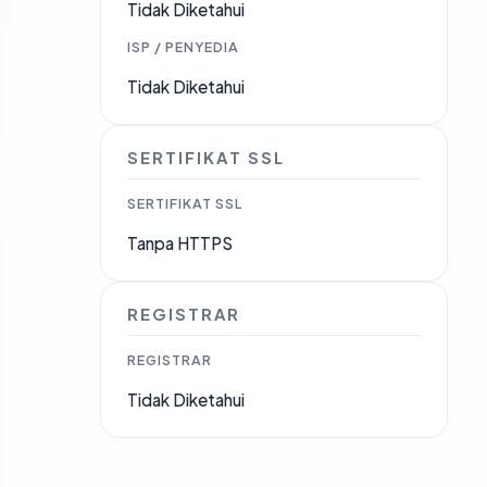
Tidak Diketahui
ISP / PENYEDIA
Tidak Diketahui
SERTIFIKAT SSL
SERTIFIKAT SSL
Tanpa HTTPS
REGISTRAR
REGISTRAR
Tidak Diketahui