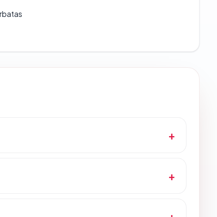
erbatas