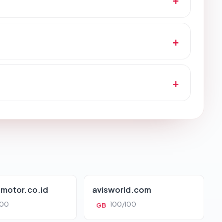
motor.co.id
avisworld.com
100
100/100
GB