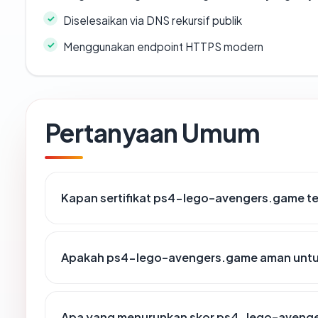
Diselesaikan via DNS rekursif publik
Menggunakan endpoint HTTPS modern
Pertanyaan Umum
Kapan sertifikat ps4-lego-avengers.game ter
Apakah ps4-lego-avengers.game aman untu
Apa yang menurunkan skor ps4-lego-aveng