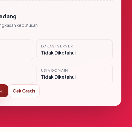
edang
ingkasan keputusan
LOKASI SERVER
i
Tidak Diketahui
USIA DOMAIN
Tidak Diketahui
 ↓
Cek Gratis