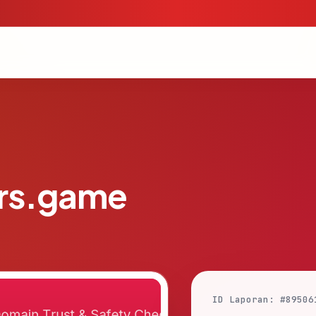
rs.game
ID Laporan: #89506