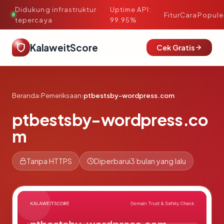
Didukung infrastruktur
Uptime API:
·
Fitur
Cara
Popule
tepercaya
99.95%
KalaweitScore
Cek Gratis
Beranda
›
Pemeriksaan
›
ptbestsby-wordpress.com
ptbestsby-wordpress.co
m
Tanpa HTTPS
Diperbarui
3 bulan yang lalu