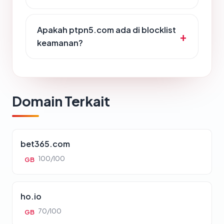
Apakah ptpn5.com ada di blocklist
keamanan?
Domain Terkait
bet365.com
100/100
GB
ho.io
70/100
GB