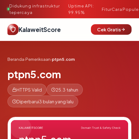
Didukung infrastruktur
Uptime API:
·
Fitur
Cara
Popule
tepercaya
99.95%
KalaweitScore
Cek Gratis
Beranda
›
Pemeriksaan
›
ptpn5.com
ptpn5.com
HTTPS Valid
25.3 tahun
Diperbarui
3 bulan yang lalu