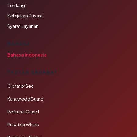
Tentang
Kebijakan Privasi
Syarat Layanan
BAHASA
Bahasa Indonesia
TAUTAN SAHABAT
CiptatorSec
KanaweddGuard
RefreshiGuard
PusatkurWhois