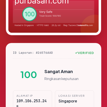
ID Laporan: #26576AAD
VERIFIED
Sangat Aman
100
Ringkasan keputusan
ALAMAT IP
LOKASI SERVER
109.106.253.24
Singapore
5