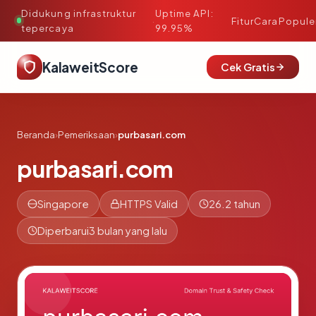
Didukung infrastruktur
Uptime API:
·
Fitur
Cara
Popule
tepercaya
99.95%
KalaweitScore
Cek Gratis
Beranda
›
Pemeriksaan
›
purbasari.com
purbasari.com
Singapore
HTTPS Valid
26.2 tahun
Diperbarui
3 bulan yang lalu