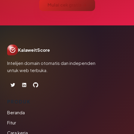
Mulai cek gratis →
KalaweitScore
Intelijen domain otomatis dan independen
untuk web terbuka.
PRODUK
Beranda
Fitur
Cara kerja