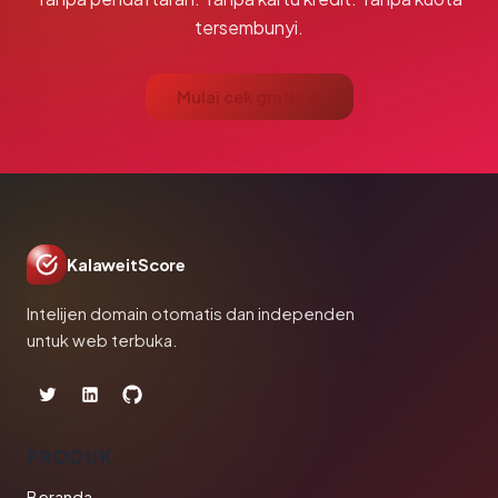
tersembunyi.
Mulai cek gratis →
KalaweitScore
Intelijen domain otomatis dan independen
untuk web terbuka.
PRODUK
Beranda