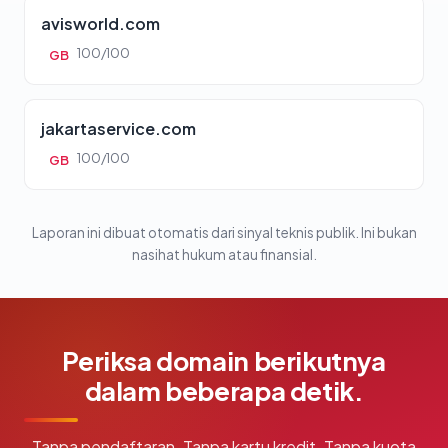
avisworld.com
100/100
GB
jakartaservice.com
100/100
GB
Laporan ini dibuat otomatis dari sinyal teknis publik. Ini bukan
nasihat hukum atau finansial.
Periksa domain berikutnya
dalam beberapa detik.
Tanpa pendaftaran. Tanpa kartu kredit. Tanpa kuota