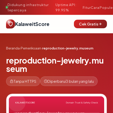
Didukung infrastruktur
Uptime API:
·
Fitur
Cara
Popule
tepercaya
99.95%
KalaweitScore
Cek Gratis
Beranda
›
Pemeriksaan
›
reproduction-jewelry.museum
reproduction-jewelry.mu
seum
Tanpa HTTPS
Diperbarui
3 bulan yang lalu