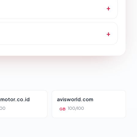
motor.co.id
avisworld.com
100
100/100
GB