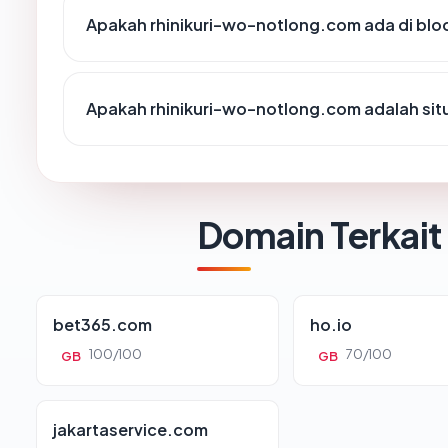
Apakah rhinikuri-wo-notlong.com ada di blo
Apakah rhinikuri-wo-notlong.com adalah sit
Domain Terkait
bet365.com
ho.io
100/100
70/100
GB
GB
jakartaservice.com