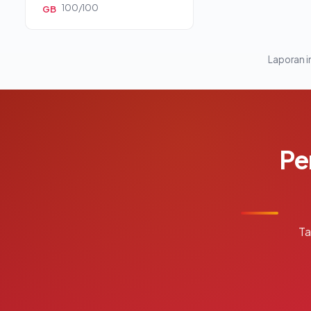
100/100
GB
Laporan in
Pe
Ta