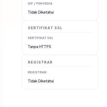
ISP / PENYEDIA
Tidak Diketahui
SERTIFIKAT SSL
SERTIFIKAT SSL
Tanpa HTTPS
REGISTRAR
REGISTRAR
Tidak Diketahui