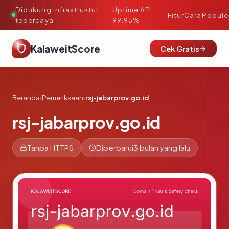
Didukung infrastruktur
Uptime API:
·
Fitur
Cara
Popule
tepercaya
99.95%
KalaweitScore
Cek Gratis
Beranda
›
Pemeriksaan
›
rsj-jabarprov.go.id
rsj-jabarprov.go.id
Tanpa HTTPS
Diperbarui
3 bulan yang lalu