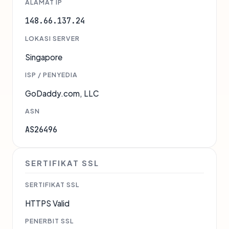
ALAMAT IP
148.66.137.24
LOKASI SERVER
Singapore
ISP / PENYEDIA
GoDaddy.com, LLC
ASN
AS26496
SERTIFIKAT SSL
SERTIFIKAT SSL
HTTPS Valid
PENERBIT SSL