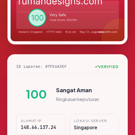
ID Laporan: #7FE6A3EF
VERIFIED
Sangat Aman
100
Ringkasan keputusan
ALAMAT IP
LOKASI SERVER
148.66.137.24
Singapore