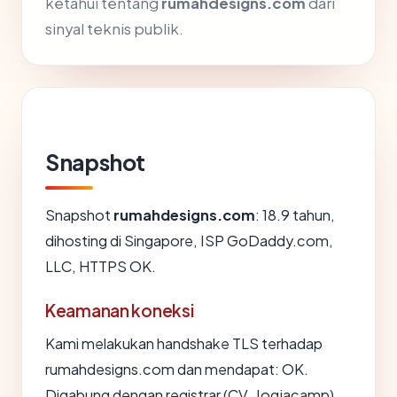
ketahui tentang
rumahdesigns.com
dari
sinyal teknis publik.
Snapshot
Snapshot
rumahdesigns.com
: 18.9 tahun,
dihosting di Singapore, ISP GoDaddy.com,
LLC, HTTPS OK.
Keamanan koneksi
Kami melakukan handshake TLS terhadap
rumahdesigns.com dan mendapat: OK.
Digabung dengan registrar (CV. Jogjacamp)