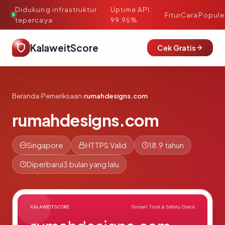
Didukung infrastruktur
Uptime API:
·
Fitur
Cara
Popule
tepercaya
99.95%
KalaweitScore
Cek Gratis
Beranda
›
Pemeriksaan
›
rumahdesigns.com
rumahdesigns.com
Singapore
HTTPS Valid
18.9 tahun
Diperbarui
3 bulan yang lalu