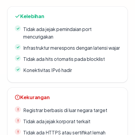
Kelebihan
Tidak ada jejak pemindaian port
mencurigakan
Infrastruktur merespons dengan latensi wajar
Tidak ada hits otomatis pada blocklist
Konektivitas IPv6 hadir
Kekurangan
Registrar berbasis di luar negara target
Tidak ada jejak korporat terkait
Tidak ada HTTPS atau sertifikat lemah