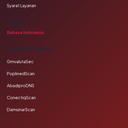
Syarat Layanan
BAHASA
Bahasa Indonesia
TAUTAN SAHABAT
GmvalutaSec
PoplinedScan
AbadiproDNS
ConectiqScan
DamsinarScan