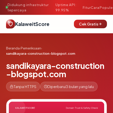
Didukung infrastruktur
Uptime API:
·
Fitur
Cara
Popule
tepercaya
99.95%
KalaweitScore
Cek Gratis
Beranda
›
Pemeriksaan
›
sandikayara-construction-blogspot.com
sandikayara-construction
-blogspot.com
Tanpa HTTPS
Diperbarui
3 bulan yang lalu