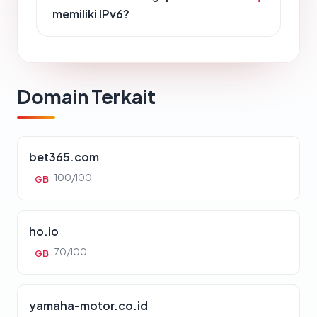
memiliki IPv6?
Domain Terkait
bet365.com
100/100
GB
ho.io
70/100
GB
yamaha-motor.co.id