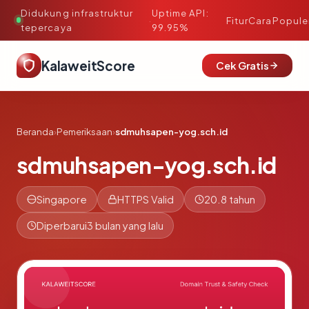
Didukung infrastruktur
Uptime API:
·
Fitur
Cara
Popule
tepercaya
99.95%
KalaweitScore
Cek Gratis
Beranda
›
Pemeriksaan
›
sdmuhsapen-yog.sch.id
sdmuhsapen-yog.sch.id
Singapore
HTTPS Valid
20.8 tahun
Diperbarui
3 bulan yang lalu