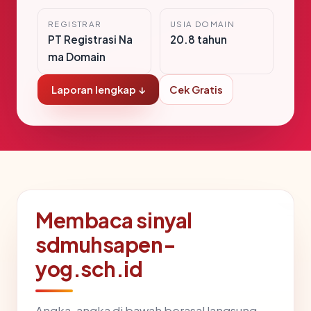
REGISTRAR
USIA DOMAIN
PT Registrasi Na
20.8 tahun
ma Domain
Laporan lengkap ↓
Cek Gratis
Membaca sinyal
sdmuhsapen-
yog.sch.id
Angka-angka di bawah berasal langsung