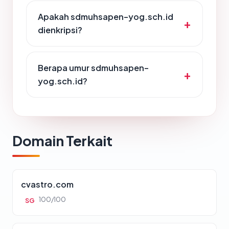
Apakah sdmuhsapen-yog.sch.id
dienkripsi?
Berapa umur sdmuhsapen-
yog.sch.id?
Domain Terkait
cvastro.com
100/100
SG