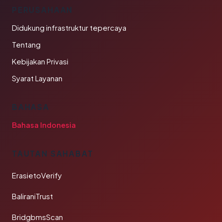
PERUSAHAAN
Didukung infrastruktur tepercaya
Tentang
Kebijakan Privasi
Syarat Layanan
BAHASA
Bahasa Indonesia
TAUTAN SAHABAT
ErasietoVerify
BaliraniTrust
BridgbmsScan