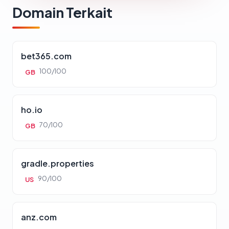
Domain Terkait
bet365.com
100/100
GB
ho.io
70/100
GB
gradle.properties
90/100
US
anz.com