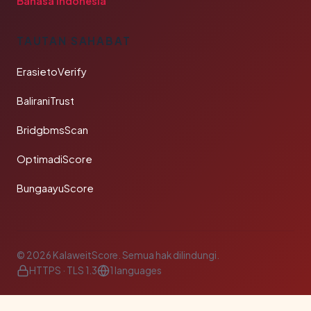
Bahasa Indonesia
TAUTAN SAHABAT
ErasietoVerify
BaliraniTrust
BridgbmsScan
OptimadiScore
BungaayuScore
© 2026 KalaweitScore. Semua hak dilindungi.
HTTPS · TLS 1.3
1 languages