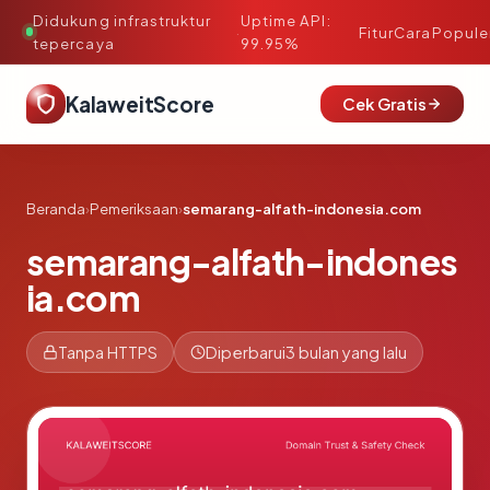
Didukung infrastruktur
Uptime API:
·
Fitur
Cara
Popule
tepercaya
99.95%
KalaweitScore
Cek Gratis
Beranda
›
Pemeriksaan
›
semarang-alfath-indonesia.com
semarang-alfath-indones
ia.com
Tanpa HTTPS
Diperbarui
3 bulan yang lalu