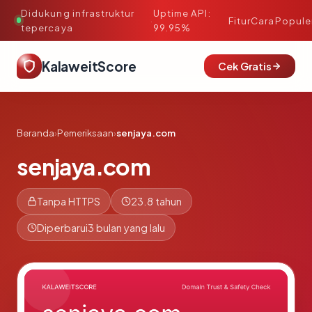
Didukung infrastruktur
Uptime API:
·
Fitur
Cara
Popule
tepercaya
99.95%
KalaweitScore
Cek Gratis
Beranda
›
Pemeriksaan
›
senjaya.com
senjaya.com
Tanpa HTTPS
23.8 tahun
Diperbarui
3 bulan yang lalu