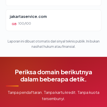
jakartaservice.com
100/100
GB
Laporan ini dibuat otomatis dari sinyal teknis publik. Ini bukan
nasihat hukum atau finansial.
Periksa domain berikutnya
dalam beberapa detik.
Tanpa pendaftaran. Tanpa kartu kredit. Tanpa kuota
tersembunyi.