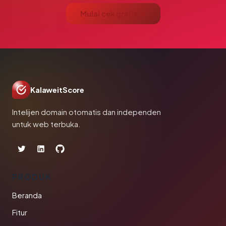
Mulai cek gratis →
KalaweitScore
Intelijen domain otomatis dan independen
untuk web terbuka.
PRODUK
Beranda
Fitur