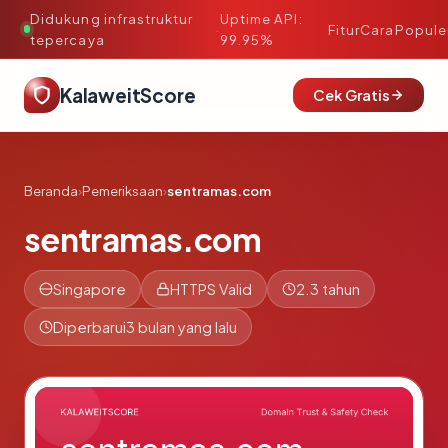
Didukung infrastruktur
Uptime API:
·
Fitur
Cara
Popule
tepercaya
99.95%
KalaweitScore
Cek Gratis
Beranda
›
Pemeriksaan
›
sentramas.com
sentramas.com
Singapore
HTTPS Valid
2.3 tahun
Diperbarui
3 bulan yang lalu