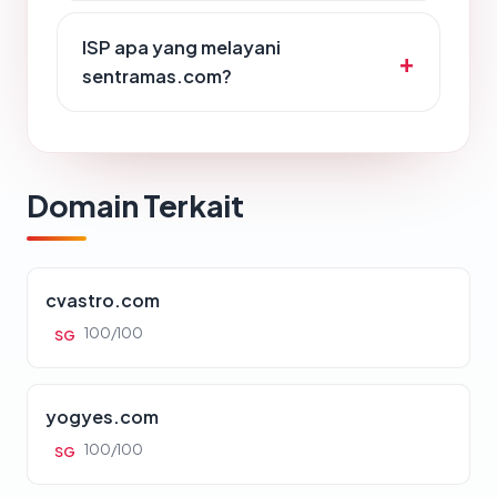
ISP apa yang melayani
sentramas.com?
Domain Terkait
cvastro.com
100/100
SG
yogyes.com
100/100
SG