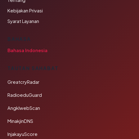
Tentang
Kebijakan Privasi
Syarat Layanan
BAHASA
Bahasa Indonesia
TAUTAN SAHABAT
GreatcryRadar
RadioeduGuard
AngklwebScan
MinakjinDNS
InjakayuScore