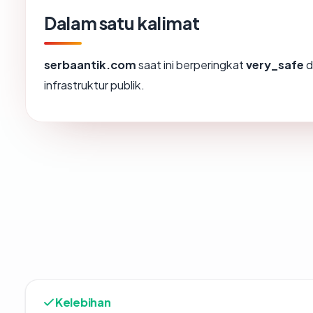
Dalam satu kalimat
serbaantik.com
saat ini berperingkat
very_safe
d
infrastruktur publik.
Kelebihan