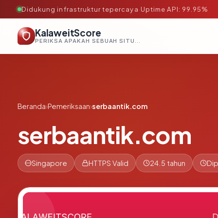
Didukung infrastruktur tepercaya
·
Uptime API: 99.95%
KalaweitScore
PERIKSA APAKAH SEBUAH SITUS AMAN, TEPERCAYA, DAN TERVERIFIKASI DALAM HITUNGAN DETIK.
Beranda
›
Pemeriksaan
›
serbaantik.com
serbaantik.com
Singapore
HTTPS Valid
24.5 tahun
Dip