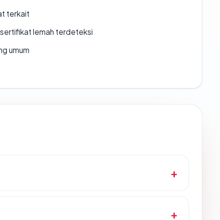
t terkait
ertifikat lemah terdeteksi
rang umum