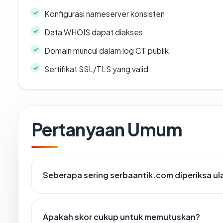
Konfigurasi nameserver konsisten
Data WHOIS dapat diakses
Domain muncul dalam log CT publik
Sertifikat SSL/TLS yang valid
Pertanyaan Umum
Seberapa sering serbaantik.com diperiksa u
Apakah skor cukup untuk memutuskan?