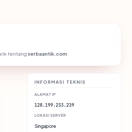
arik tentang
serbaantik.com
.
INFORMASI TEKNIS
ALAMAT IP
128.199.233.239
LOKASI SERVER
Singapore