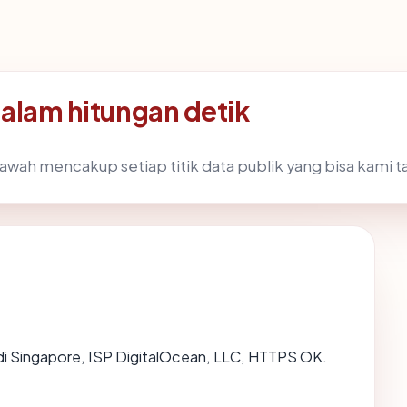
dalam hitungan detik
awah mencakup setiap titik data publik yang bisa kami t
g di Singapore, ISP DigitalOcean, LLC, HTTPS OK.