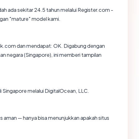
ah ada sekitar 24.5 tahun melalui Register.com -
gan "mature" model kami.
tik.com dan mendapat: OK. Digabung dengan
dan negara (Singapore), ini memberi tampilan
di Singapore melalui DigitalOcean, LLC.
itus aman — hanya bisa menunjukkan apakah situs