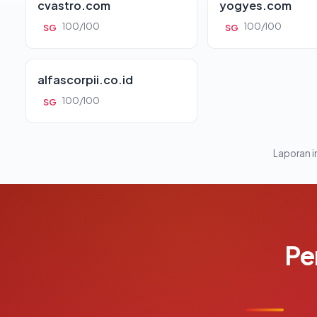
cvastro.com
yogyes.com
100/100
100/100
SG
SG
alfascorpii.co.id
100/100
SG
Laporan in
Pe