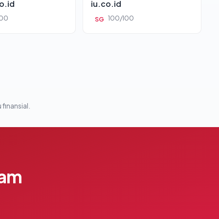
o.id
iu.co.id
100
100/100
SG
 finansial.
lam