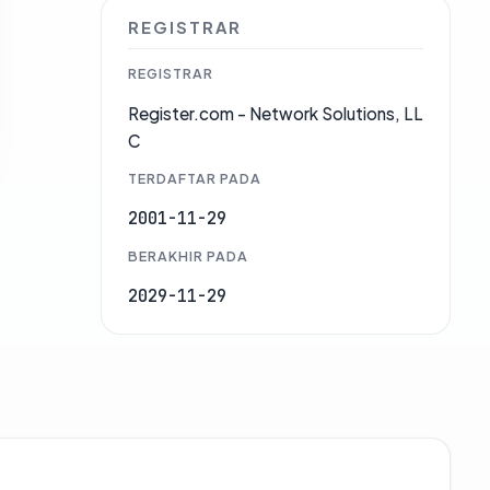
REGISTRAR
REGISTRAR
Register.com - Network Solutions, LL
C
TERDAFTAR PADA
2001-11-29
BERAKHIR PADA
2029-11-29