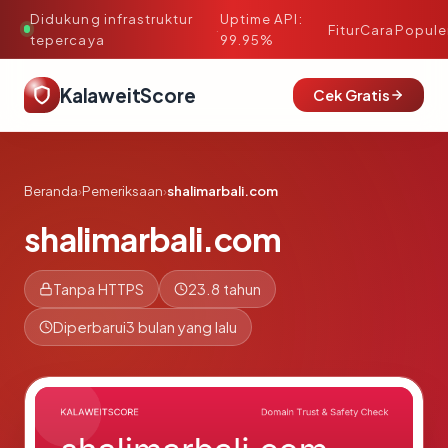
Didukung infrastruktur
Uptime API:
·
Fitur
Cara
Popule
tepercaya
99.95%
KalaweitScore
Cek Gratis
Beranda
›
Pemeriksaan
›
shalimarbali.com
shalimarbali.com
Tanpa HTTPS
23.8 tahun
Diperbarui
3 bulan yang lalu