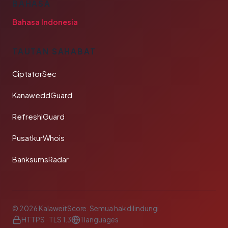
BAHASA
Bahasa Indonesia
TAUTAN SAHABAT
CiptatorSec
KanaweddGuard
RefreshiGuard
PusatkurWhois
BanksumsRadar
© 2026 KalaweitScore. Semua hak dilindungi.
HTTPS · TLS 1.3
1 languages