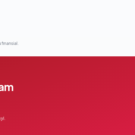
 finansial.
lam
yi.