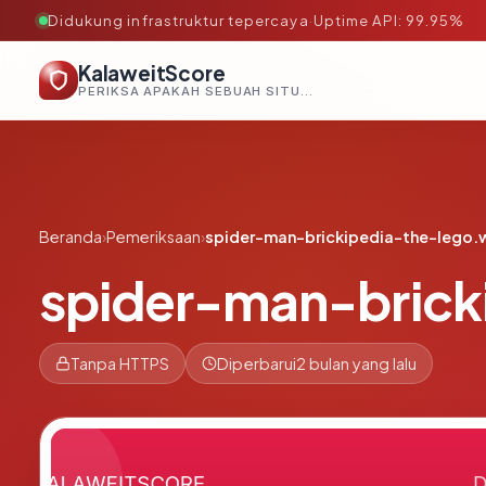
Didukung infrastruktur tepercaya
·
Uptime API: 99.95%
KalaweitScore
PERIKSA APAKAH SEBUAH SITUS AMAN, TEPERCAYA, DAN TERVERIFIKASI DALAM HITUNGAN DETIK.
Beranda
›
Pemeriksaan
›
spider-man-brickipedia-the-lego.w
spider-man-brick
Tanpa HTTPS
Diperbarui
2 bulan yang lalu