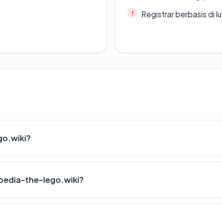
Registrar berbasis di l
go.wiki?
pedia-the-lego.wiki?