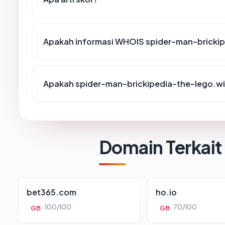
Apakah informasi WHOIS spider-man-brickip
Apakah spider-man-brickipedia-the-lego.wik
Domain Terkait
bet365.com
ho.io
100/100
70/100
GB
GB