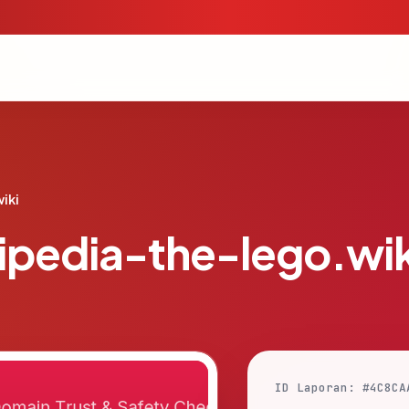
iki
ipedia-the-lego.wik
ID Laporan: #4C8CA