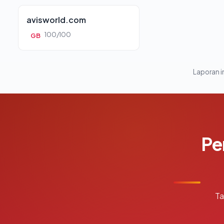
avisworld.com
100/100
GB
Laporan in
Pe
Ta