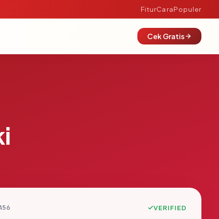
Fitur
Cara
Populer
Cek Gratis
i
A56
VERIFIED