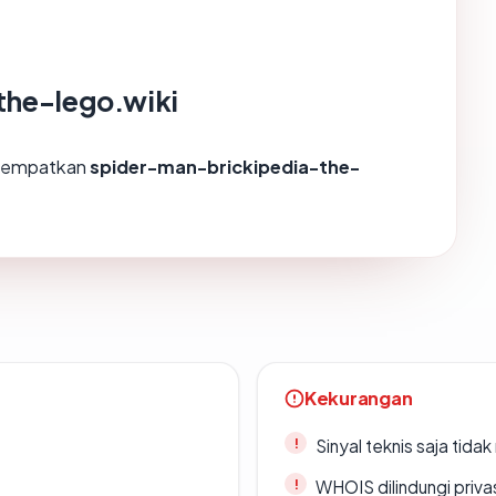
the-lego.wiki
enempatkan
spider-man-brickipedia-the-
Kekurangan
Sinyal teknis saja tid
WHOIS dilindungi priva