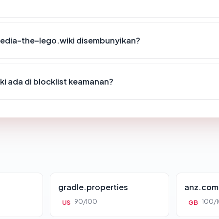
edia-the-lego.wiki disembunyikan?
i ada di blocklist keamanan?
gradle.properties
anz.com
90/100
100/
US
GB