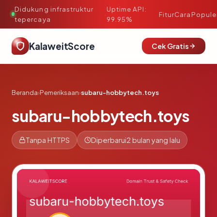
Didukung infrastruktur
Uptime API:
·
Fitur
Cara
Popule
tepercaya
99.95%
KalaweitScore
Cek Gratis
Beranda
›
Pemeriksaan
›
subaru-hobbytech.toys
subaru-hobbytech.toys
Tanpa HTTPS
Diperbarui
2 bulan yang lalu