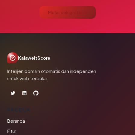
Mulai cek gratis →
KalaweitScore
Intelijen domain otomatis dan independen
untuk web terbuka.
PRODUK
Beranda
Fitur