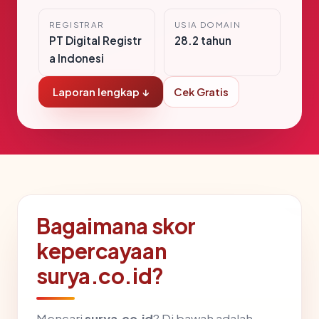
REGISTRAR
USIA DOMAIN
PT Digital Registr
28.2 tahun
a Indonesi
Laporan lengkap ↓
Cek Gratis
Bagaimana skor
kepercayaan
surya.co.id?
Mencari
surya.co.id
? Di bawah adalah