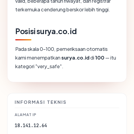
valid, beberapa tahun riwayat, dan registrar
terkemuka cenderung berskor lebih tinggi.
Posisi surya.co.id
Pada skala 0-100, pemeriksaan otomatis
kami menempatkan
surya.co.id
di
100
— itu
kategori "very_safe".
INFORMASI TEKNIS
ALAMAT IP
18.141.12.64