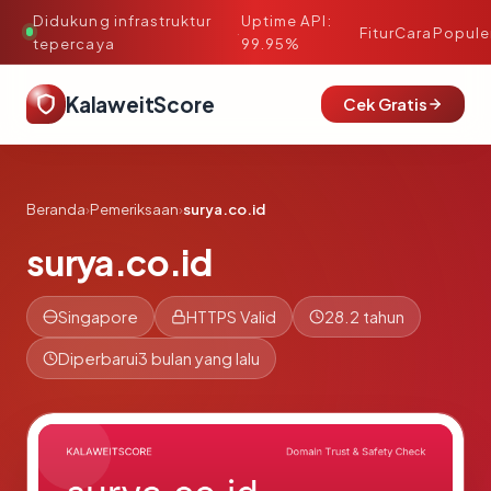
Didukung infrastruktur
Uptime API:
·
Fitur
Cara
Popule
tepercaya
99.95%
KalaweitScore
Cek Gratis
Beranda
›
Pemeriksaan
›
surya.co.id
surya.co.id
Singapore
HTTPS Valid
28.2 tahun
Diperbarui
3 bulan yang lalu