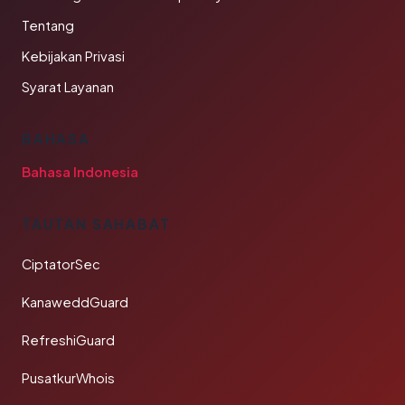
Tentang
Kebijakan Privasi
Syarat Layanan
BAHASA
Bahasa Indonesia
TAUTAN SAHABAT
CiptatorSec
KanaweddGuard
RefreshiGuard
PusatkurWhois