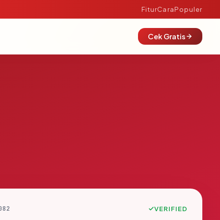
Fitur
Cara
Populer
Cek Gratis
082
VERIFIED