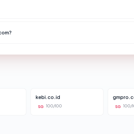
.com?
kebi.co.id
gmpro.c
100/100
100/
SG
SG