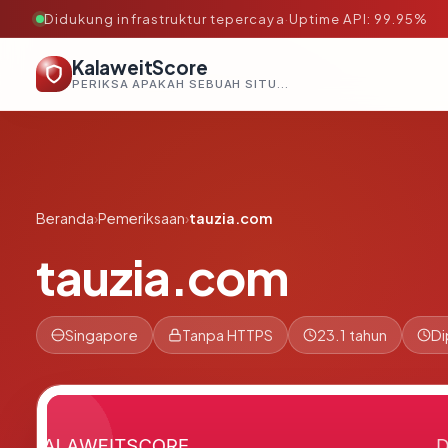
Didukung infrastruktur tepercaya
·
Uptime API: 99.95%
KalaweitScore
PERIKSA APAKAH SEBUAH SITUS AMAN, TEPERCAYA, DAN TERVERIFIKASI DALAM HITUNGAN DETIK.
Beranda
›
Pemeriksaan
›
tauzia.com
tauzia.com
Singapore
Tanpa HTTPS
23.1 tahun
Di