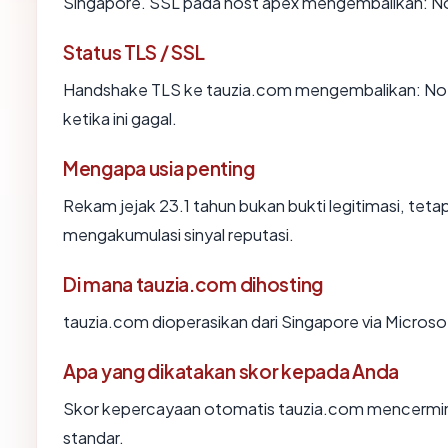
Singapore. SSL pada host apex mengembalikan: N
Status TLS / SSL
Handshake TLS ke tauzia.com mengembalikan: No
ketika ini gagal.
Mengapa usia penting
Rekam jejak 23.1 tahun bukan bukti legitimasi, tetap
mengakumulasi sinyal reputasi.
Di mana tauzia.com dihosting
tauzia.com dioperasikan dari Singapore via Microso
Apa yang dikatakan skor kepada Anda
Skor kepercayaan otomatis tauzia.com mencerminka
standar.