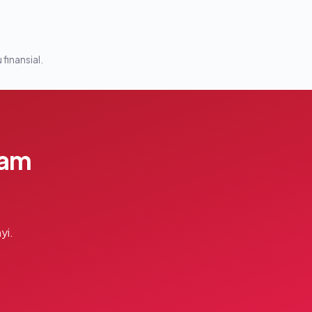
 finansial.
lam
yi.