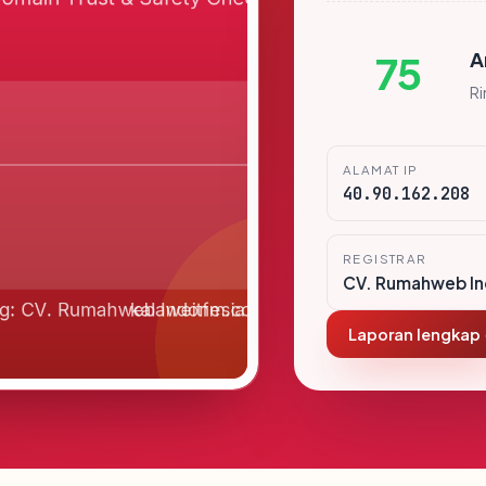
A
75
R
ALAMAT IP
40.90.162.208
REGISTRAR
CV. Rumahweb In
Laporan lengkap