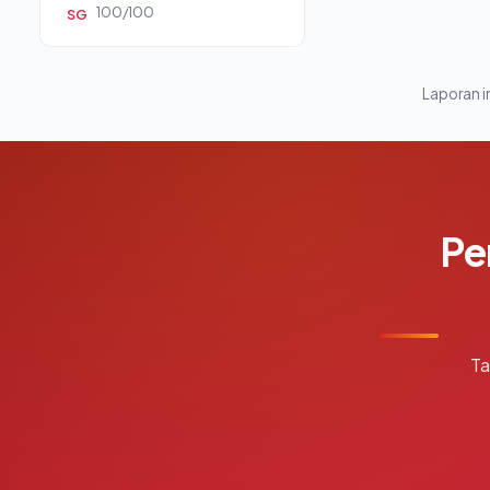
100/100
SG
Laporan in
Pe
Ta