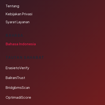
Tentang
Kebijakan Privasi
Syarat Layanan
BAHASA
Bahasa Indonesia
TAUTAN SAHABAT
ErasietoVerify
BaliraniTrust
BridgbmsScan
OptimadiScore