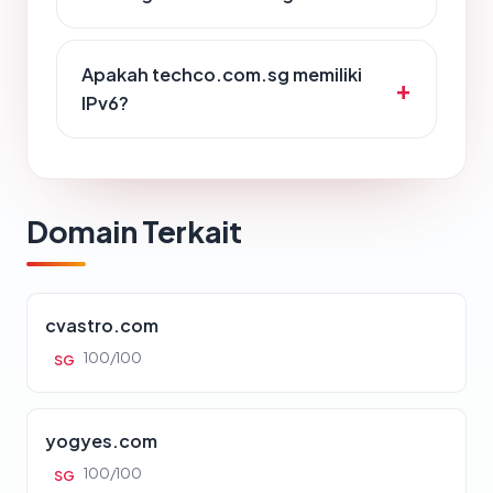
Apakah techco.com.sg memiliki
IPv6?
Domain Terkait
cvastro.com
100/100
SG
yogyes.com
100/100
SG