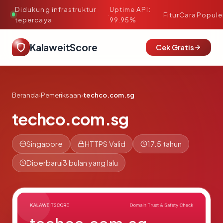
Didukung infrastruktur
Uptime API:
·
Fitur
Cara
Popule
tepercaya
99.95%
KalaweitScore
Cek Gratis
Beranda
›
Pemeriksaan
›
techco.com.sg
techco.com.sg
Singapore
HTTPS Valid
17.5 tahun
Diperbarui
3 bulan yang lalu