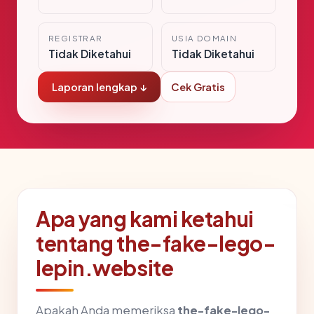
REGISTRAR
USIA DOMAIN
Tidak Diketahui
Tidak Diketahui
Laporan lengkap ↓
Cek Gratis
Apa yang kami ketahui
tentang the-fake-lego-
lepin.website
Apakah Anda memeriksa
the-fake-lego-