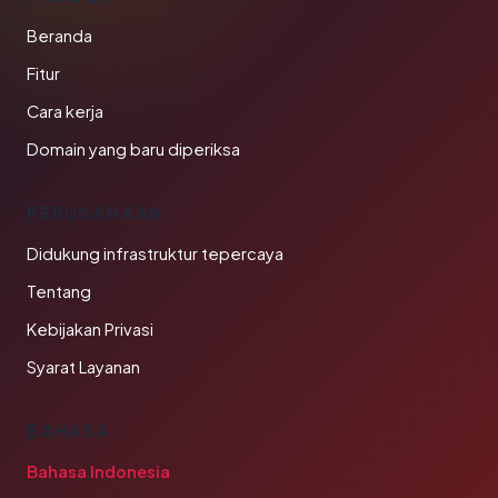
Beranda
Fitur
Cara kerja
Domain yang baru diperiksa
PERUSAHAAN
Didukung infrastruktur tepercaya
Tentang
Kebijakan Privasi
Syarat Layanan
BAHASA
Bahasa Indonesia