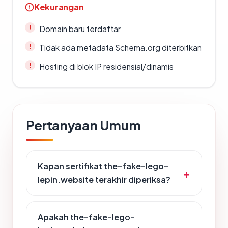
Kekurangan
Domain baru terdaftar
Tidak ada metadata Schema.org diterbitkan
Hosting di blok IP residensial/dinamis
Pertanyaan Umum
Kapan sertifikat the-fake-lego-
lepin.website terakhir diperiksa?
Apakah the-fake-lego-