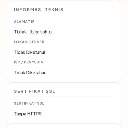
INFORMASI TEKNIS
ALAMAT IP
Tidak Diketahui
LOKASI SERVER
Tidak Diketahui
ISP / PENYEDIA
Tidak Diketahui
SERTIFIKAT SSL
SERTIFIKAT SSL
Tanpa HTTPS