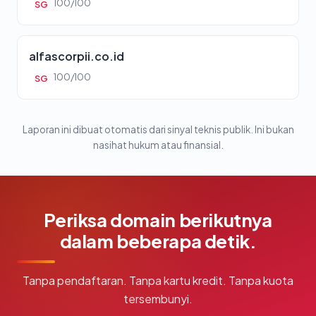
100/100
SG
alfascorpii.co.id
100/100
SG
Laporan ini dibuat otomatis dari sinyal teknis publik. Ini bukan
nasihat hukum atau finansial.
Periksa domain berikutnya
dalam beberapa detik.
Tanpa pendaftaran. Tanpa kartu kredit. Tanpa kuota
tersembunyi.