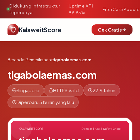
Didukung infrastruktur
Uptime API:
·
Fitur
Cara
Popule
tepercaya
99.95%
KalaweitScore
Cek Gratis
Beranda
›
Pemeriksaan
›
tigabolaemas.com
tigabolaemas.com
Singapore
HTTPS Valid
22.9 tahun
Diperbarui
3 bulan yang lalu