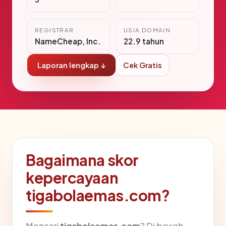
REGISTRAR
USIA DOMAIN
NameCheap, Inc.
22.9 tahun
Laporan lengkap ↓
Cek Gratis
Bagaimana skor
kepercayaan
tigabolaemas.com?
Mencari
tigabolaemas.com
? Di bawah