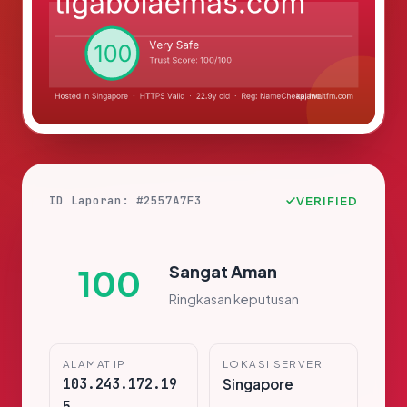
ID Laporan: #2557A7F3
VERIFIED
Sangat Aman
100
Ringkasan keputusan
ALAMAT IP
LOKASI SERVER
103.243.172.19
Singapore
5