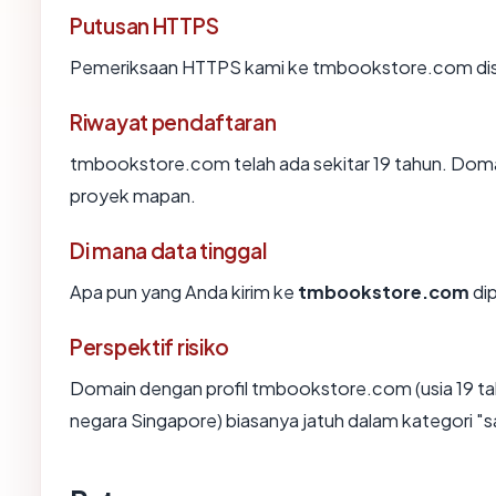
Putusan HTTPS
Pemeriksaan HTTPS kami ke tmbookstore.com dis
Riwayat pendaftaran
tmbookstore.com telah ada sekitar 19 tahun. Doma
proyek mapan.
Di mana data tinggal
Apa pun yang Anda kirim ke
tmbookstore.com
dip
Perspektif risiko
Domain dengan profil tmbookstore.com (usia 19 ta
negara Singapore) biasanya jatuh dalam kategori "s