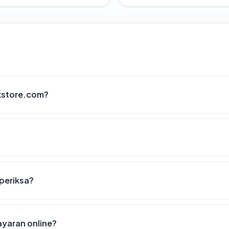
kstore.com?
iperiksa?
yaran online?