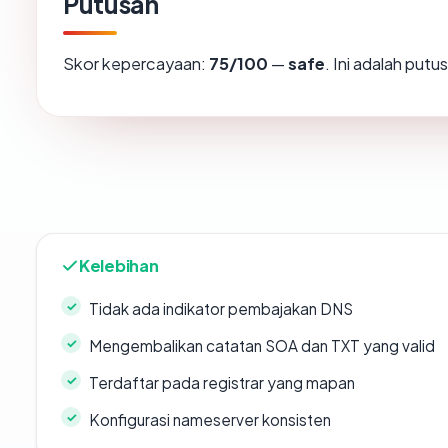
Putusan
Skor kepercayaan:
75/100
—
safe
. Ini adalah put
Kelebihan
Tidak ada indikator pembajakan DNS
Mengembalikan catatan SOA dan TXT yang valid
Terdaftar pada registrar yang mapan
Konfigurasi nameserver konsisten