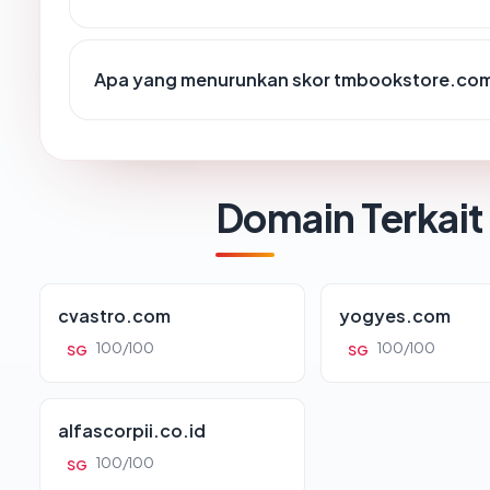
Apa yang menurunkan skor tmbookstore.co
Domain Terkait
cvastro.com
yogyes.com
100/100
100/100
SG
SG
alfascorpii.co.id
100/100
SG