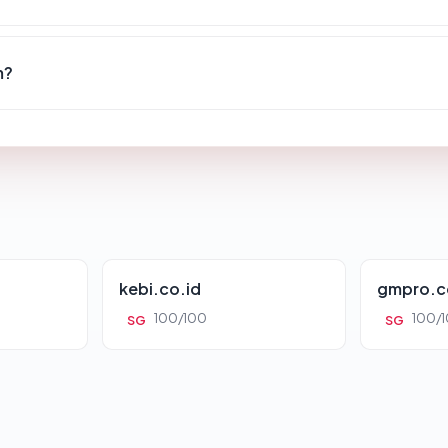
m?
kebi.co.id
gmpro.c
100/100
100/
SG
SG