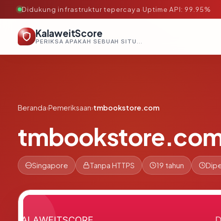
Didukung infrastruktur tepercaya
·
Uptime API: 99.95%
KalaweitScore
PERIKSA APAKAH SEBUAH SITUS AMAN, TEPERCAYA, DAN TERVERIFIKASI DALAM HITUNGAN DETIK.
Beranda
›
Pemeriksaan
›
tmbookstore.com
tmbookstore.co
Singapore
Tanpa HTTPS
19 tahun
Dipe