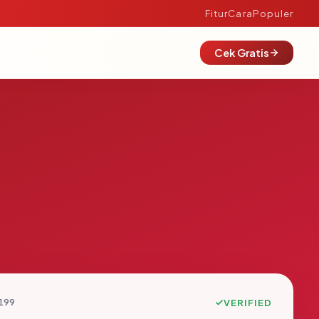
Fitur
Cara
Populer
Cek Gratis
199
VERIFIED