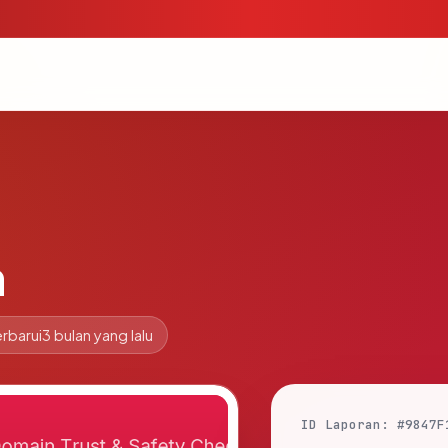
m
rbarui
3 bulan yang lalu
ID Laporan: #9847F