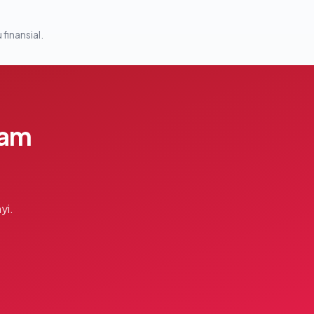
 finansial.
lam
yi.