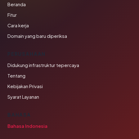
Beranda
Fitur
Cara kerja
Domain yang baru diperiksa
PERUSAHAAN
Didukung infrastruktur tepercaya
Tentang
Kebijakan Privasi
Syarat Layanan
BAHASA
Bahasa Indonesia