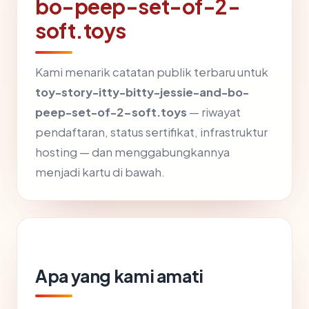
bo-peep-set-of-2-
soft.toys
Kami menarik catatan publik terbaru untuk
toy-story-itty-bitty-jessie-and-bo-
peep-set-of-2-soft.toys
— riwayat
pendaftaran, status sertifikat, infrastruktur
hosting — dan menggabungkannya
menjadi kartu di bawah.
Apa yang kami amati