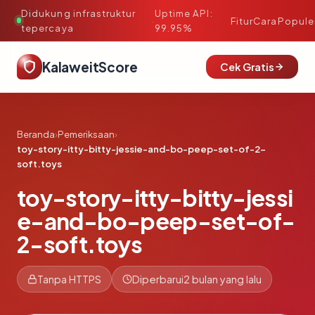
Didukung infrastruktur
Uptime API:
·
Fitur
Cara
Popule
tepercaya
99.95%
KalaweitScore
Cek Gratis
Beranda
›
Pemeriksaan
›
toy-story-itty-bitty-jessie-and-bo-peep-set-of-2-
soft.toys
toy-story-itty-bitty-jessi
e-and-bo-peep-set-of-
2-soft.toys
Tanpa HTTPS
Diperbarui
2 bulan yang lalu