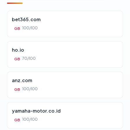
bet365.com
100/100
GB
ho.io
70/100
GB
anz.com
100/100
GB
yamaha-motor.co.id
100/100
GB