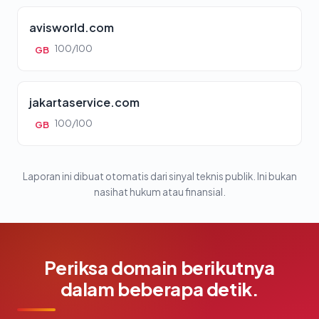
avisworld.com
100/100
GB
jakartaservice.com
100/100
GB
Laporan ini dibuat otomatis dari sinyal teknis publik. Ini bukan
nasihat hukum atau finansial.
Periksa domain berikutnya
dalam beberapa detik.