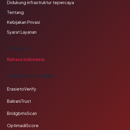
Didukung infrastruktur tepercaya
Tentang
Kebijakan Privasi
Syarat Layanan
BAHASA
Bahasa Indonesia
TAUTAN SAHABAT
ErasietoVerify
BaliraniTrust
BridgbmsScan
OptimadiScore