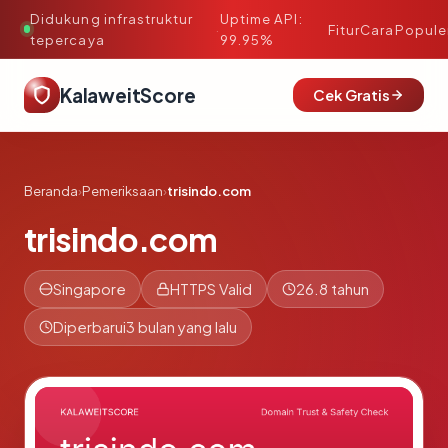
Didukung infrastruktur
Uptime API:
·
Fitur
Cara
Popule
tepercaya
99.95%
KalaweitScore
Cek Gratis
Beranda
›
Pemeriksaan
›
trisindo.com
trisindo.com
Singapore
HTTPS Valid
26.8 tahun
Diperbarui
3 bulan yang lalu