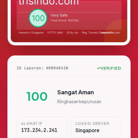
ID Laporan: #8B8A841B
VERIFIED
Sangat Aman
100
Ringkasan keputusan
ALAMAT IP
LOKASI SERVER
173.234.2.241
Singapore