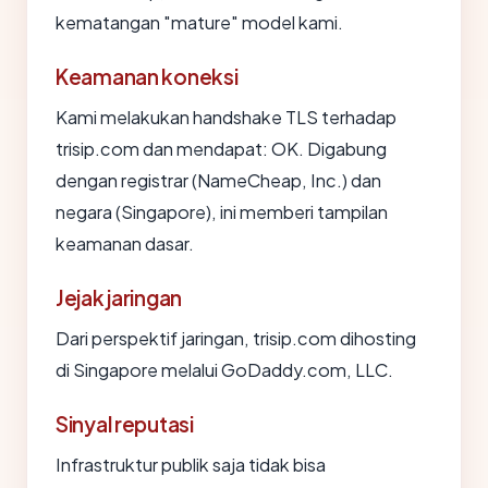
kematangan "mature" model kami.
Keamanan koneksi
Kami melakukan handshake TLS terhadap
trisip.com dan mendapat: OK. Digabung
dengan registrar (NameCheap, Inc.) dan
negara (Singapore), ini memberi tampilan
keamanan dasar.
Jejak jaringan
Dari perspektif jaringan, trisip.com dihosting
di Singapore melalui GoDaddy.com, LLC.
Sinyal reputasi
Infrastruktur publik saja tidak bisa