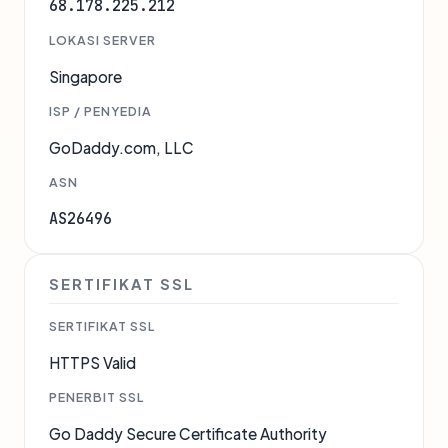
68.178.225.212
LOKASI SERVER
Singapore
ISP / PENYEDIA
GoDaddy.com, LLC
ASN
AS26496
SERTIFIKAT SSL
SERTIFIKAT SSL
HTTPS Valid
PENERBIT SSL
Go Daddy Secure Certificate Authority