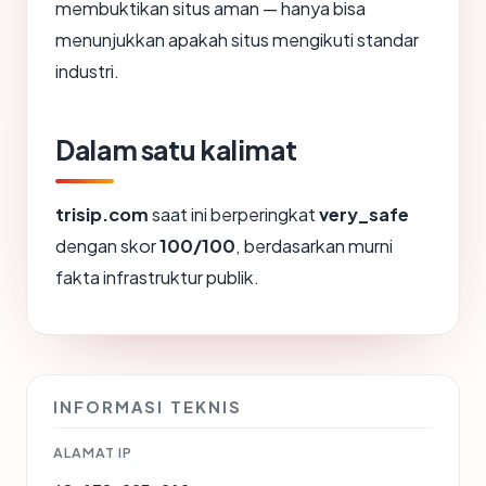
membuktikan situs aman — hanya bisa
menunjukkan apakah situs mengikuti standar
industri.
Dalam satu kalimat
trisip.com
saat ini berperingkat
very_safe
dengan skor
100/100
, berdasarkan murni
fakta infrastruktur publik.
INFORMASI TEKNIS
ALAMAT IP