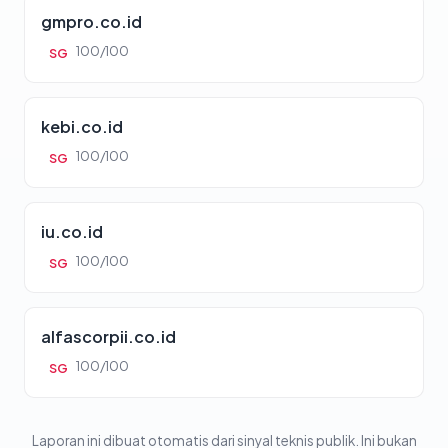
gmpro.co.id
100/100
SG
kebi.co.id
100/100
SG
iu.co.id
100/100
SG
alfascorpii.co.id
100/100
SG
Laporan ini dibuat otomatis dari sinyal teknis publik. Ini bukan