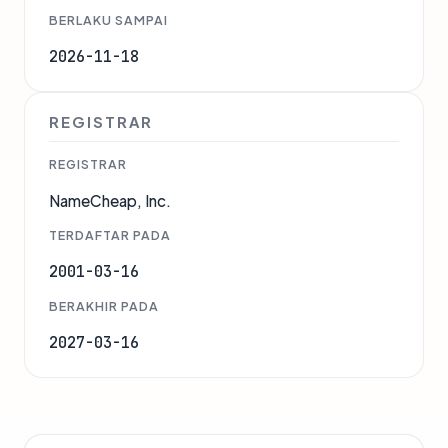
BERLAKU SAMPAI
2026-11-18
REGISTRAR
REGISTRAR
NameCheap, Inc.
TERDAFTAR PADA
2001-03-16
BERAKHIR PADA
2027-03-16