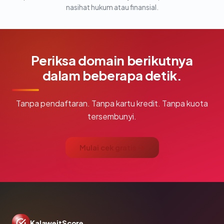
nasihat hukum atau finansial.
Periksa domain berikutnya
dalam beberapa detik.
Tanpa pendaftaran. Tanpa kartu kredit. Tanpa kuota
tersembunyi.
Mulai cek gratis →
KalaweitScore