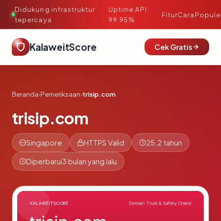
Didukung infrastruktur
Uptime API:
·
Fitur
Cara
Popule
tepercaya
99.95%
KalaweitScore
Cek Gratis
Beranda
›
Pemeriksaan
›
trisip.com
trisip.com
Singapore
HTTPS Valid
25.2 tahun
Diperbarui
3 bulan yang lalu