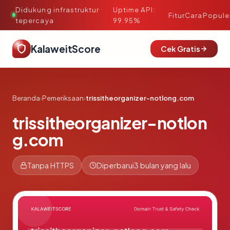
Didukung infrastruktur
Uptime API:
·
Fitur
Cara
Popule
tepercaya
99.95%
KalaweitScore
Cek Gratis
Beranda
›
Pemeriksaan
›
trissitheorganizer-notlong.com
trissitheorganizer-notlon
g.com
Tanpa HTTPS
Diperbarui
3 bulan yang lalu