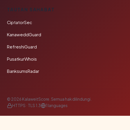
TAUTAN SAHABAT
CiptatorSec
KanaweddGuard
RefreshiGuard
PusatkurWhois
BanksumsRadar
© 2026 KalaweitScore. Semua hak dilindungi.
HTTPS · TLS 1.3
1 languages