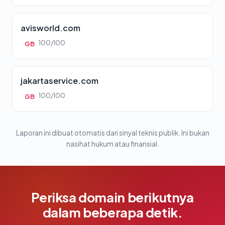
avisworld.com
100/100
GB
jakartaservice.com
100/100
GB
Laporan ini dibuat otomatis dari sinyal teknis publik. Ini bukan
nasihat hukum atau finansial.
Periksa domain berikutnya
dalam beberapa detik.