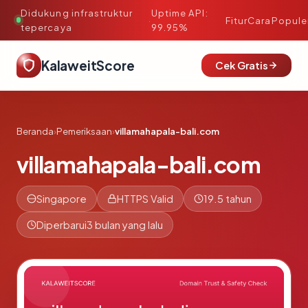
Didukung infrastruktur
Uptime API:
·
Fitur
Cara
Popule
tepercaya
99.95%
KalaweitScore
Cek Gratis
Beranda
›
Pemeriksaan
›
villamahapala-bali.com
villamahapala-bali.com
Singapore
HTTPS Valid
19.5 tahun
Diperbarui
3 bulan yang lalu