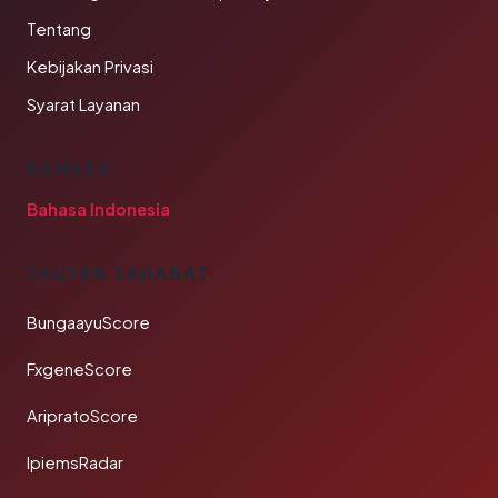
Tentang
Kebijakan Privasi
Syarat Layanan
BAHASA
Bahasa Indonesia
TAUTAN SAHABAT
BungaayuScore
FxgeneScore
AripratoScore
IpiemsRadar