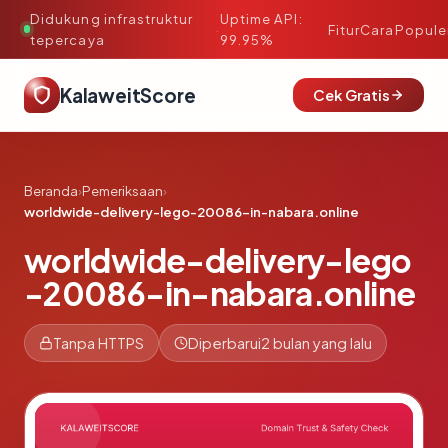
Didukung infrastruktur
Uptime API:
·
Fitur
Cara
Popule
tepercaya
99.95%
KalaweitScore
Cek Gratis
Beranda
›
Pemeriksaan
›
worldwide-delivery-lego-20086-in-nabara.online
worldwide-delivery-lego
-20086-in-nabara.online
Tanpa HTTPS
Diperbarui
2 bulan yang lalu