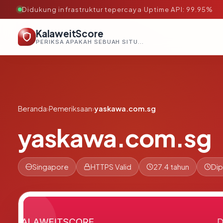
Didukung infrastruktur tepercaya
·
Uptime API: 99.95%
KalaweitScore
PERIKSA APAKAH SEBUAH SITUS AMAN, TEPERCAYA, DAN TERVERIFIKASI DALAM HITUNGAN DETIK.
Beranda
›
Pemeriksaan
›
yaskawa.com.sg
yaskawa.com.sg
Singapore
HTTPS Valid
27.4 tahun
Dip