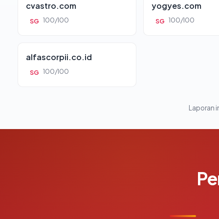
cvastro.com
yogyes.com
100/100
100/100
SG
SG
alfascorpii.co.id
100/100
SG
Laporan in
Pe