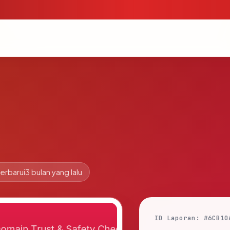
erbarui
3 bulan yang lalu
ID Laporan: #6CB10