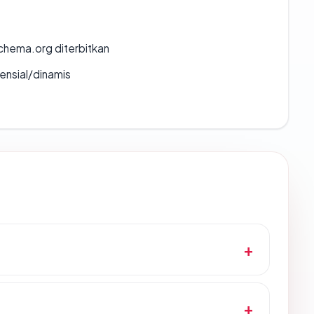
chema.org diterbitkan
densial/dinamis