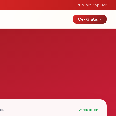
Fitur
Cara
Populer
Cek Gratis
A86
VERIFIED