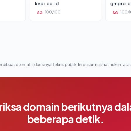
kebi.co.id
gmpro.c
100/100
100/
SG
SG
i dibuat otomatis dari sinyal teknis publik. Ini bukan nasihat hukum atau
riksa domain berikutnya da
beberapa detik.