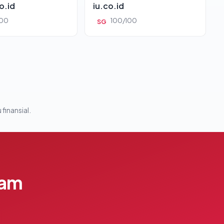
o.id
iu.co.id
100
100/100
SG
 finansial.
lam