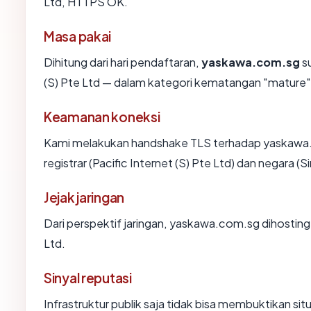
Ltd, HTTPS OK.
Masa pakai
Dihitung dari hari pendaftaran,
yaskawa.com.sg
su
(S) Pte Ltd — dalam kategori kematangan "mature"
Keamanan koneksi
Kami melakukan handshake TLS terhadap yaskawa
registrar (Pacific Internet (S) Pte Ltd) dan negara 
Jejak jaringan
Dari perspektif jaringan, yaskawa.com.sg dihosting
Ltd.
Sinyal reputasi
Infrastruktur publik saja tidak bisa membuktikan s