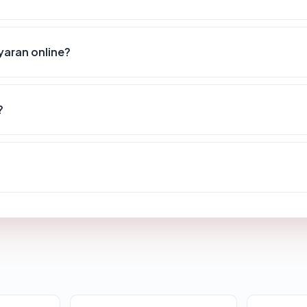
aran online?
?